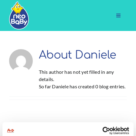
Skip
to
content
Toggle
Navigati
Prodotti
Servizi
About
Daniele
Chi siamo
Contatti
This author has not yet filled in any
details.
So far Daniele has created 0 blog entries.