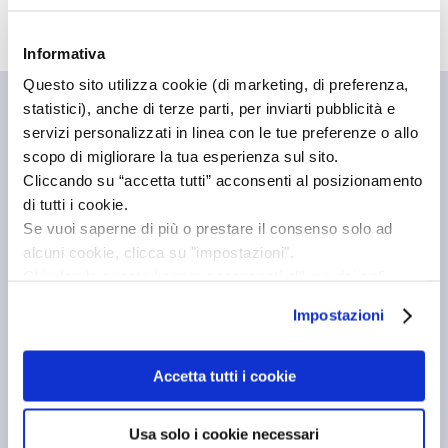
Informativa
Questo sito utilizza cookie (di marketing, di preferenza,
statistici), anche di terze parti, per inviarti pubblicità e
servizi personalizzati in linea con le tue preferenze o allo
PRODOTTI
scopo di migliorare la tua esperienza sul sito.
Biberon
Cliccando su “accetta tutti” acconsenti al posizionamento
Succhietti
di tutti i cookie.
Se vuoi saperne di più o prestare il consenso solo ad
Dentizione
alcuni cookie, clicca su "impostazioni".
Pappa
Chiudendo questo banner acconsenti all’uso dei soli
cookie tecnici, indispensabili per fruire del servizio
Cura
Impostazioni
richiesto.
Gioco
Privacy policy
Mamma
Accetta tutti i cookie
SERVIZI
Usa solo i cookie necessari